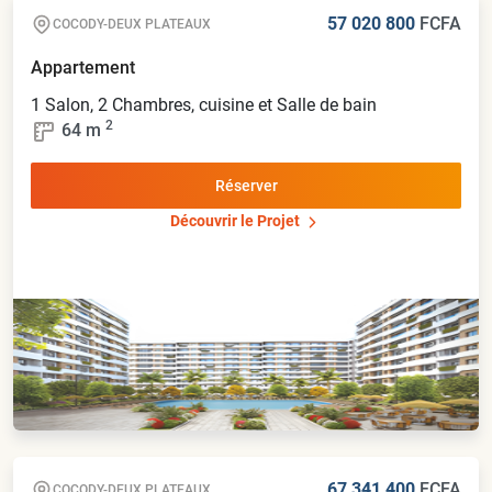
57 020 800
FCFA
COCODY-DEUX PLATEAUX
Appartement
1 Salon, 2 Chambres, cuisine et Salle de bain
2
64
m
Réserver
Découvrir le Projet
67 341 400
FCFA
COCODY-DEUX PLATEAUX